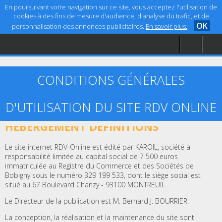
En poursuivant votre navigation sur ce site, vous acceptez l'utilisation de
cookies à des fins de mesure d'audience, d'analyse du trafic, et de
OK
personnalisation des annonces publicitaires.
En savoir plus.
Accueil
Aide
Mentions légales
CONDITIONS GÉNÉRALES
D'UTILISATION DU SITE RDV ONLINE
ARTICLE 1 – ÉDITEUR, CRÉATION ET
HÉBERGEMENT DÉFINITIONS
Le site internet RDV-Online est édité par KAROIL, société à
responsabilité limitée au capital social de 7 500 euros
immatriculée au Registre du Commerce et des Sociétés de
Bobigny sous le numéro 329 199 533, dont le siège social est
situé au 67 Boulevard Chanzy - 93100 MONTREUIL.
Le Directeur de la publication est M. Bernard J. BOURRIER.
La conception, la réalisation et la maintenance du site sont